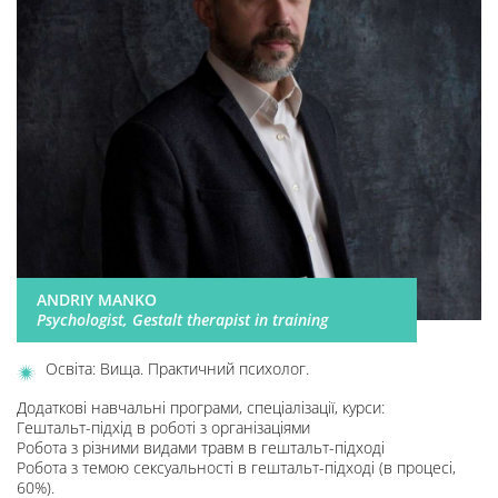
ANDRIY MANKO
Psychologist, Gestalt therapist in training
Освіта: Вища. Практичний психолог.
Додаткові навчальні програми, спеціалізації, курси:
Гештальт-підхід в роботі з організаціями
Робота з різними видами травм в гештальт-підході
Робота з темою сексуальності в гештальт-підході (в процесі,
60%).