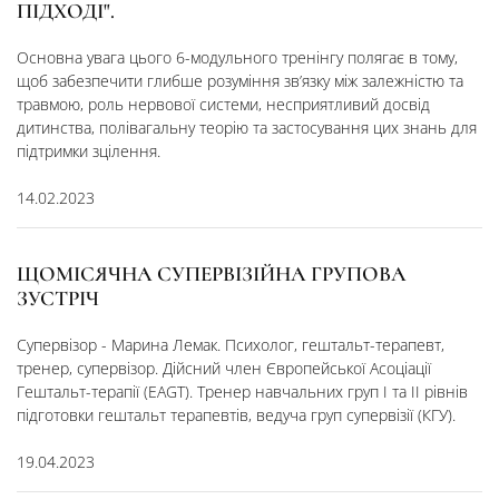
ПІДХОДІ".
Основна увага цього 6-модульного тренінгу полягає в тому,
щоб забезпечити глибше розуміння зв’язку між залежністю та
травмою, роль нервової системи, несприятливий досвід
дитинства, полівагальну теорію та застосування цих знань для
підтримки зцілення.
14.02.2023
ЩОМІСЯЧНА СУПЕРВІЗІЙНА ГРУПОВА
ЗУСТРІЧ
Супервізор - Марина Лемак. Психолог, гештальт-терапевт,
тренер, супервізор. ​Дійсний член Європейської Асоціації
Гештальт-терапії (EAGT). Тренер навчальних груп I та II рівнів
підготовки гештальт терапевтів, ведуча груп супервізії (КГУ).
19.04.2023