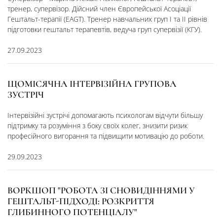
тренер, супервізор. ​Дійсний член Європейської Асоціації
Гештальт-терапії (EAGT). Тренер навчальних груп I та II рівнів
підготовки гештальт терапевтів, ведуча груп супервізії (КГУ).
27.09.2023
ЩОМІСЯЧНА ІНТЕРВІЗІЙНА ГРУПОВА
ЗУСТРІЧ
Інтервізійні зустрічі допомагають психологам відчути більшу
підтримку та розуміння з боку своїх колег, знизити ризик
професійного вигорання та підвищити мотивацію до роботи.
29.09.2023
ВОРКШОП "РОБОТА ЗІ СНОВИДІННЯМИ У
ГЕШТАЛЬТ-ПІДХОДІ: РОЗКРИТТЯ
ГЛИБИННОГО ПОТЕНЦІАЛУ"