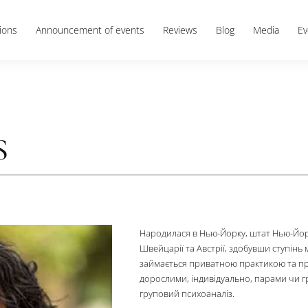
Directions
Announcement of events
Reviews
Blog
ERS
Народилася в Нью-Йорку,
Швейцарії та Австрії, здо
займається приватною п