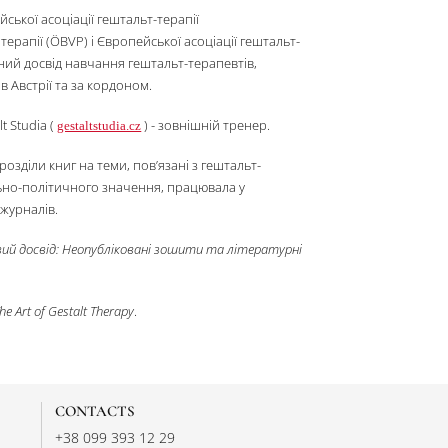
, парами чи групами. Спеціалізація — гештальт-терапія та
 головою Австрійської асоціації гештальт-терапії
асоціації психотерапії (ÖBVP) і Європейської асоціації гештальт-
ься на багаторічний досвід навчання гештальт-терапевтів,
і супервізорів в Австрії та за кордоном.
ституті Gestalt Studia (
) - зовнішній тренер.
gestaltstudia.cz
енні статті та розділи книг на теми, пов’язані з гештальт-
таннями соціально-політичного значення, працювала у
ох професійних журналів.
Позачасовий досвід: Неопубліковані зошити та літературні
игу "
1985.
eative License: The Art of Gestalt Therapy
.