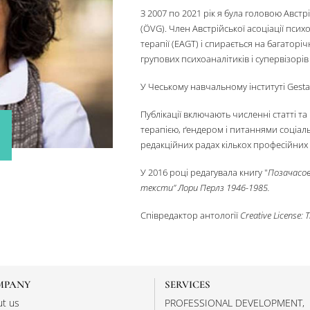
дорослими, індивідуально
груповий психоаналіз.
З 2007 по 2021 рік я була
(ÖVG). Член Австрійської 
терапії (EAGT) і спираєт
групових психоаналітиків 
У Чеському навчальному ін
Публікації включають числ
терапією, ґендером і пи
редакційних радах кільк
У 2016 році редагувала кн
тексти" Лори Перлз 1946-
Cr
Співредактор антології