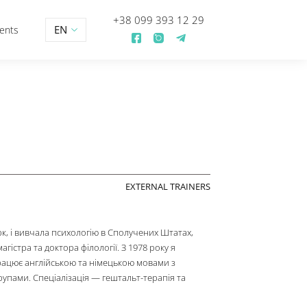
+38 099 393 12 29
EN
Media
Events
EXTERNAL TRAINERS
 штат Нью-Йорк, і вивчала психологію в Сполучених Штатах,
бувши ступінь магістра та доктора філології. З 1978 року я
рактикою та працює англійською та німецькою мовами з